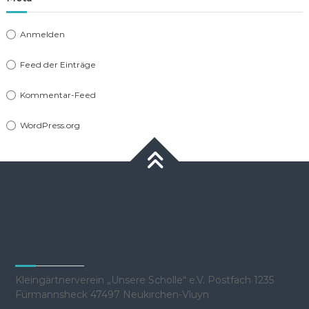
Anmelden
Feed der Einträge
Kommentar-Feed
WordPress.org
ANSCHRIFT
Kleingärtnerverein „Unsere Scholle“ e.V. Postfach 1235
Fürmannsheck 47497 Neukirchen-Vluyn