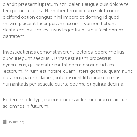
blandit praesent luptatum zzril delenit augue duis dolore te
feugait nulla facilisi. Nam liber tempor cum soluta nobis
eleifend option congue nihil imperdiet doming id quod
mazim placerat facer possim assum. Typi non habent
claritatem insitam; est usus legentis in iis qui facit eorum
claritatem.
Investigationes demonstraverunt lectores legere me lius
quod ii legunt saepius. Claritas est etiam processus
dynamicus, qui sequitur mutationem consuetudium
lectorum. Mirum est notare quam littera gothica, quam nunc
putamus parum claram, anteposuerit litterarum formas
humanitatis per seacula quarta decima et quinta decima.
Eodem modo typi, qui nunc nobis videntur parum clari, fiant
sollemnes in futurum.
building