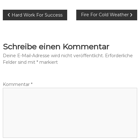
Beitrags-
Fire For Cold Weather
Hard Work For Success
Navigation
Schreibe einen Kommentar
Deine E-Mail-Adresse wird nicht veröffentlicht.
Erforderliche
Felder sind mit
*
markiert
Kommentar
*