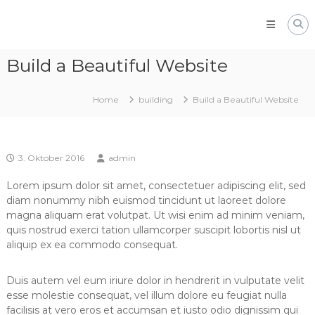
Zum
Inhalt
springen
UnsereScholle
Kleingärtnerverein
Build a Beautiful Website
Home
building
Build a Beautiful Website
3. Oktober 2016
admin
Lorem ipsum dolor sit amet, consectetuer adipiscing elit, sed
diam nonummy nibh euismod tincidunt ut laoreet dolore
magna aliquam erat volutpat. Ut wisi enim ad minim veniam,
quis nostrud exerci tation ullamcorper suscipit lobortis nisl ut
aliquip ex ea commodo consequat.
Duis autem vel eum iriure dolor in hendrerit in vulputate velit
esse molestie consequat, vel illum dolore eu feugiat nulla
facilisis at vero eros et accumsan et iusto odio dignissim qui